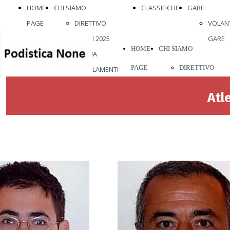
HOME
CHI SIAMO
CLASSIFICHE
GARE
PAGE
DIRETTIVO
VOLANT
ATLETI 2025
GARE
HOME
CHI SIAMO
STORIA
PAGE
DIRETTIVO
REGOLAMENTI
ABBIGLIAMENTO
ATLETI 2026
Atle
VISITE MEDICHE
STORIA
VIENI A
REGOLAMENTI
CORRERE CON
ABBIGLIAMENT
NOI
VISITE MEDICH
VIENI A
CORRERE CON
NOI