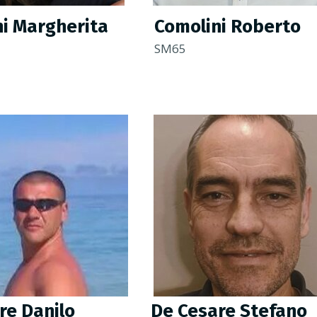
i Margherita
Comolini Roberto
SM65
re Danilo
De Cesare Stefano