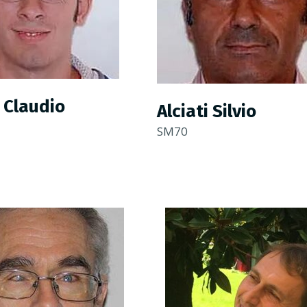
i Claudio
Alciati Silvio
SM70