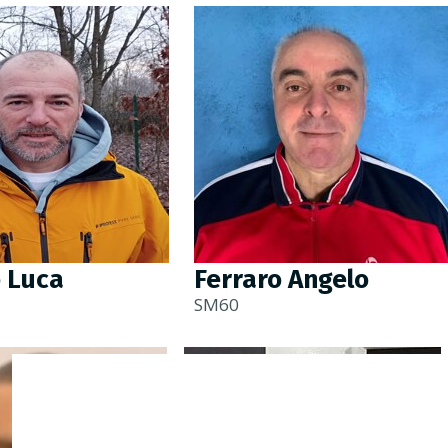
o Luca
Ferraro Angelo
SM60