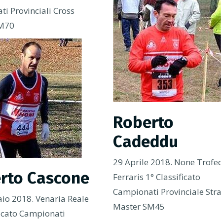
i Provinciali Cross
SM70
Roberto
Cadeddu
29 Aprile 2018. None Trofe
rto Cascone
Ferraris 1° Classificato
Campionati Provinciale Str
io 2018. Venaria Reale
Master SM45
ficato Campionati