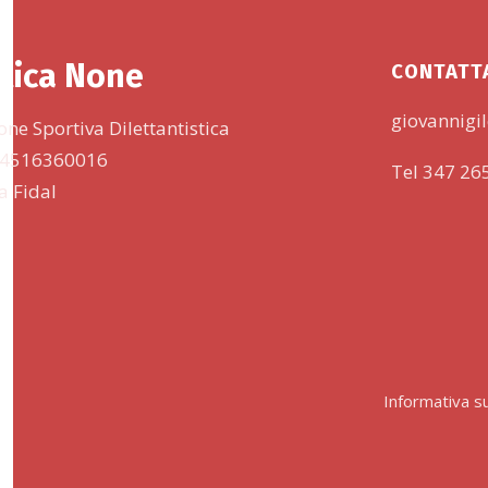
tica None
CONTATT
giovannigil
one Sportiva Dilettantistica
 94516360016
Tel 347 26
lla Fidal
Informativa su