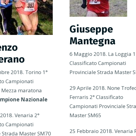
Giuseppe
Mantegna
enzo
6 Maggio 2018. La Loggia 1
erano
Classificato Campionati
bre 2018. Torino 1°
Provinciale Strada Master
ato Campionati
29 Aprile 2018. None Trofe
i Mezza maratona
Ferraris 2° Classificato
mpione Nazionale
Campionati Provinciale Str
2018. Venaria 2°
Master SM65
ato Campionati
25 Febbraio 2018. Venaria 
e Strada Master SM70