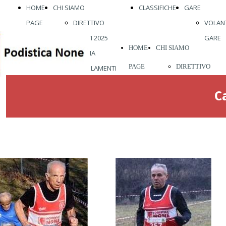
HOME
CHI SIAMO
CLASSIFICHE
GARE
PAGE
DIRETTIVO
VOLANT
ATLETI 2025
GARE
HOME
CHI SIAMO
STORIA
PAGE
DIRETTIVO
REGOLAMENTI
ABBIGLIAMENTO
ATLETI 2026
C
VISITE MEDICHE
STORIA
VIENI A
REGOLAMENTI
CORRERE CON
ABBIGLIAMENT
NOI
VISITE MEDICH
VIENI A
CORRERE CON
NOI