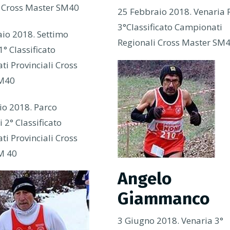
i Cross Master SM40
25 Febbraio 2018. Venaria 
3°Classificato Campionati
io 2018. Settimo
Regionali Cross Master SM
1° Classificato
i Provinciali Cross
SM40
io 2018. Parco
 2° Classificato
i Provinciali Cross
M 40
Angelo
Giammanco
3 Giugno 2018. Venaria 3°