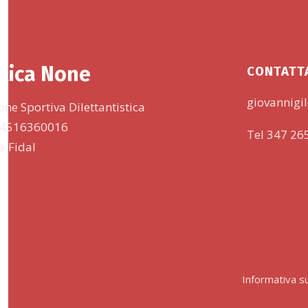
tica None
CONTATT
giovannigil
one Sportiva Dilettantistica
 94516360016
Tel 347 26
lla Fidal
Informativa su