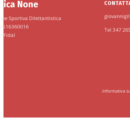
tica None
CONTATT
giovannigil
one Sportiva Dilettantistica
 94516360016
Tel 347 26
lla Fidal
Informativa su