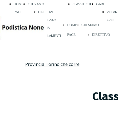
HOME
CHI SIAMO
CLASSIFICHE
GARE
PAGE
DIRETTIVO
VOLANT
ATLETI 2025
GARE
HOME
CHI SIAMO
STORIA
PAGE
DIRETTIVO
REGOLAMENTI
ABBIGLIAMENTO
ATLETI 2026
VISITE MEDICHE
STORIA
VIENI A
Provincia Torino che corre
REGOLAMENTI
CORRERE CON
ABBIGLIAMENT
NOI
VISITE MEDICH
Class
VIENI A
CORRERE CON
NOI