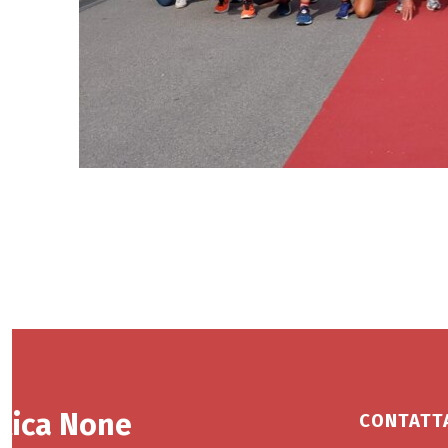
tica None
CONTATT