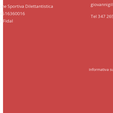
giovannigil
one Sportiva Dilettantistica
 94516360016
Tel 347 26
lla Fidal
Informativa su