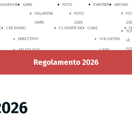
LASSIFICHE
GARE
FOTO
PARTNER
ARCHIVI
VOLANTINI
FOTO
FO
GARE
2026
20
E
CHI SIAMO
CLASSIFICHE
GARE
F
TU
DIRETTIVO
VOLANTINI
LE
FO
ATLETI 2026
GARE
20
Regolamento 2026
STORIA
20
REGOLAMENTI
20
ABBIGLIAMENTO
20
20
VISITE MEDICHE
2026
20
VIENI A
20
CORRERE CON
20
NOI
20