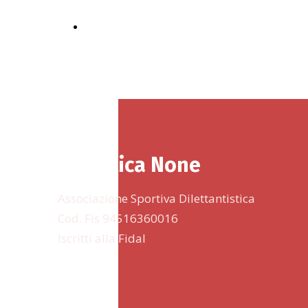
2026
Podistica None
Associazione Sportiva Dilettantistica
Cod. Fis 94516360016
Iscritti alla Fidal