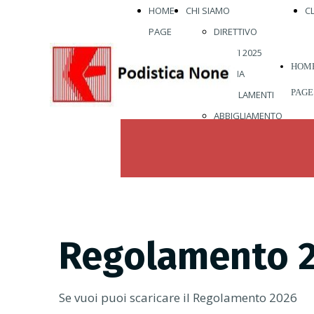
HOME
CHI SIAMO
C
PAGE
DIRETTIVO
ATLETI 2025
HOM
STORIA
PAGE
REGOLAMENTI
ABBIGLIAMENTO
VISITE MEDICHE
VIENI A
CORRERE CON
NOI
Regolamento 
Se vuoi puoi scaricare il Regolamento 2026