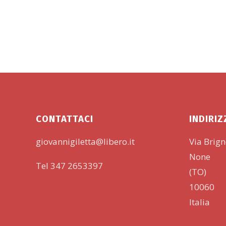
201
20
Fot
20
CONTATTACI
INDIRI
giovannigiletta@libero.it
Via Brig
None
Tel 347 2653397
(TO)
10060
Italia