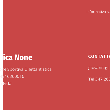
Informativa su
tica None
CONTATT
giovannigil
one Sportiva Dilettantistica
 94516360016
Tel 347 26
lla Fidal