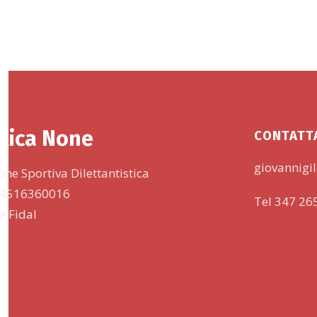
tica None
CONTATT
giovannigil
one Sportiva Dilettantistica
 94516360016
Tel 347 26
lla Fidal