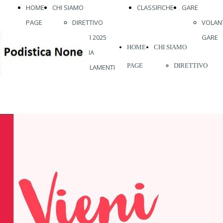
HOME
CHI SIAMO
CLASSIFICHE
GARE
PAGE
DIRETTIVO
VOLANT
ATLETI 2025
GARE
HOME
CHI SIAMO
STORIA
PAGE
DIRETTIVO
REGOLAMENTI
ABBIGLIAMENTO
ATLETI 2026
VISITE MEDICHE
STORIA
VIENI A
REGOLAMENTI
CORRERE CON
ABBIGLIAMENT
NOI
VISITE MEDICH
VIENI A
CORRERE CON
NOI